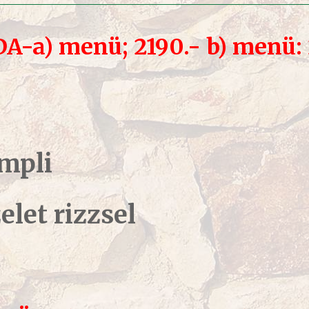
DA
-a) menü; 2190.- b) menü:
umpli
elet rizzsel