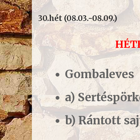
30.hét (08.03.-08.09.)
HÉT
Gombaleves
a) Sertéspörk
b) Rántott saj