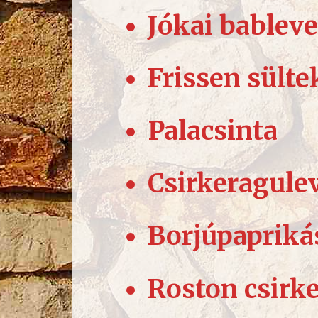
Jókai bablev
Frissen sülte
Palacsinta
Csirkeragule
Borjúpapriká
Roston csirke