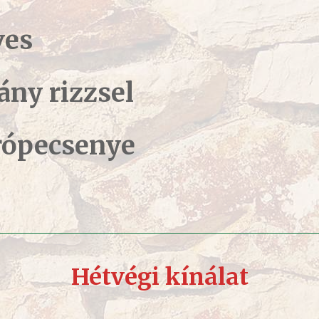
ves
ány rizzsel
própecsenye
Hétvégi kínálat