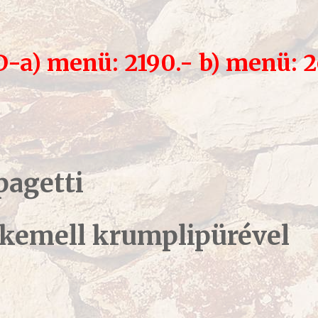
D
-a) menü: 2190.- b) menü: 
pagetti
irkemell krumplipürével