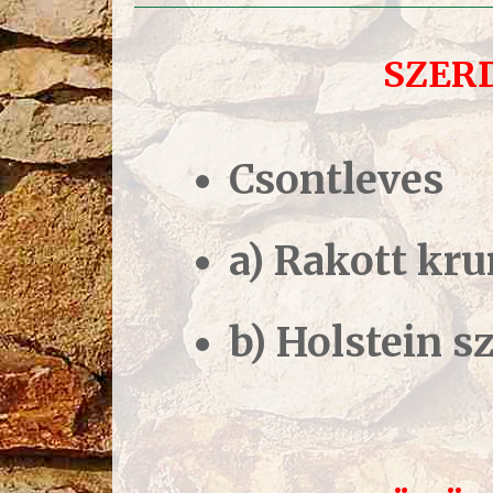
SZER
Csontleves
a) Rakott kr
b) Holstein sz