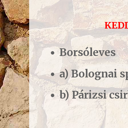
KED
Borsóleves
a) Bolognai s
b) Párizsi cs