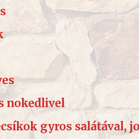
es
k
ves
s nokedlivel
csíkok gyros salátával, 