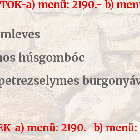
ÖK-a) menü: 2190.- b) menü
émleves
omos húsgombóc
t petrezselymes burgonyá
EK
-a) menü: 2190.- b) menü: