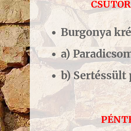
C
SÜTÖRT
Burgonya kr
a) Paradics
b) Sertéssül
PÉNT