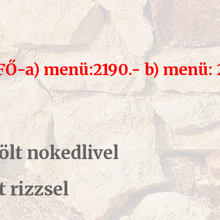
FŐ
-a) menü:2190.- b) menü: 
ölt nokedlivel
t rizzsel