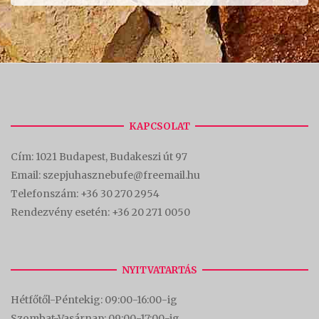
KAPCSOLAT
Cím:
1021 Budapest, Budakeszi út 97
Email: szepjuhasznebufe@freemail.hu
Telefonszám:
+36 30 270 2954
Rendezvény esetén:
+36 20 271 0050
NYITVATARTÁS
Hétfőtől-Péntekig: 09:00-16:00-
ig
Szombat-Vasárnap: 09:00-17:00-i
g