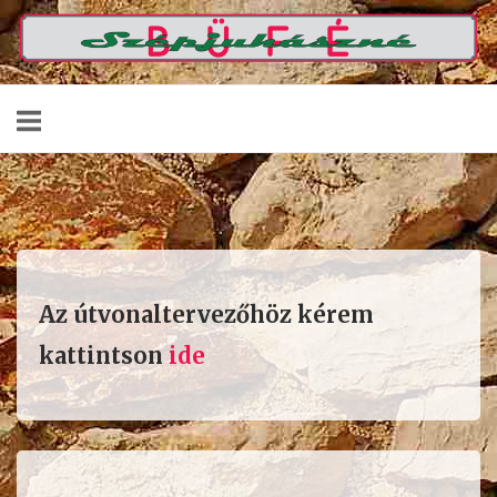
Skip
Home
to
content
Az útvonaltervezőhöz kérem
kattintson
ide