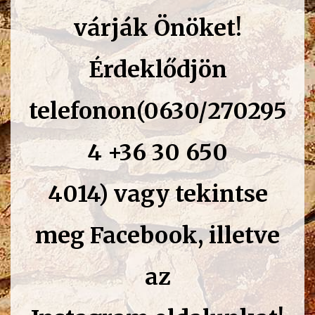
várják Önöket!
É
rdeklődjön
telefonon(0630/270295
4 +36 30 650
4014
)
vagy tekintse
meg
Facebook, illetve
az