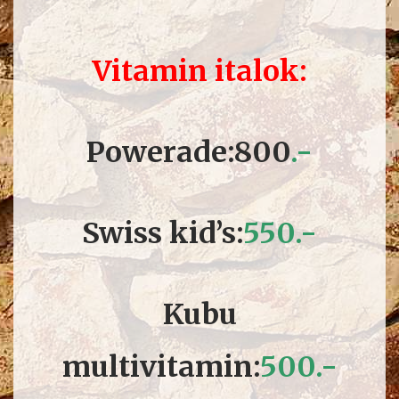
Vitamin italok:
Powerade:800
.-
Swiss kid’s:
550.-
Kubu
multivitamin:
5
00.-