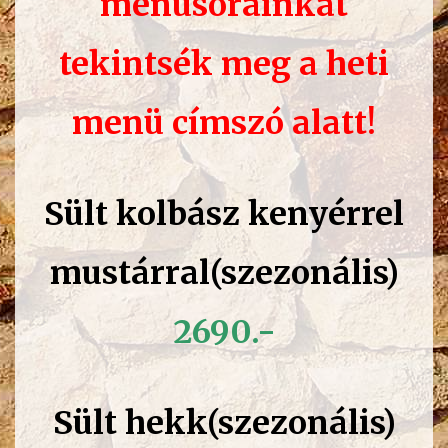
menüsorainkat
tekintsék meg a heti
menü címszó alatt!
Sült kolbász kenyérrel
mustárral(szezonális)
2690.-
Sült hekk(szezonális)