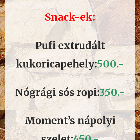
Snack-ek:
Pufi extrudált
kukoricapehely:
50
0.-
Nógrági sós ropi:
350
.-
Moment’s nápolyi
szelet:
450.-