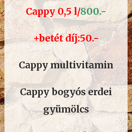
Cappy 0,5 l/
80
0.-
+betét díj:50.-
Cappy multivitamin
Cappy bogyós erdei
gyümölcs