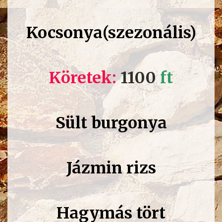
Kocsonya(szezonális)
Köretek:
1100
ft
Sült burgonya
Jázmin rizs
Hagymás tört