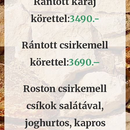
Rántott karaj
körettel:
34
90.-
Rántott csirkemell
körettel:
36
90.
–
Roston csirkemell
csíkok salátával,
joghurtos, kapros