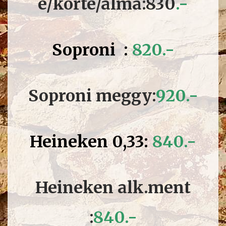
e/körte/alma:830
.-
Soproni :
8
20.-
Soproni meggy:
9
20.-
Heineken 0,33:
8
40.-
Heineken alk.ment
:
8
40.-