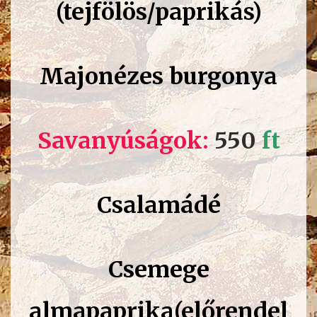
(tejfölös/paprikás)
Majonézes burgonya
Savanyúságok:
550
ft
Csalamádé
Csemege
almapaprika(előrendel