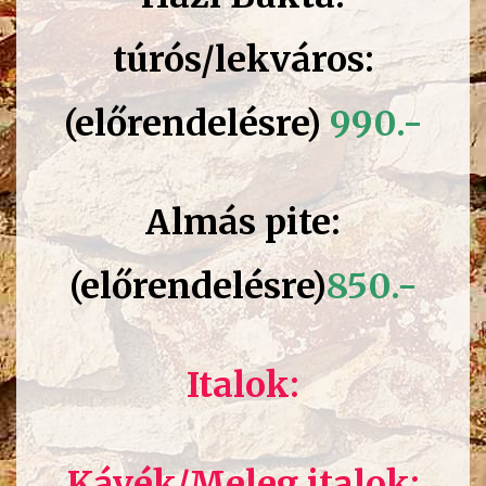
túrós/lekváros:
(előrendelésre)
990.-
Almás pite:
(előrendelésre)
850.-
Italok:
Kávék/Meleg italok: