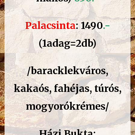
Palacsinta
: 1490
.-
(1adag=2db)
/baracklekváros,
kakaós, fahéjas, tú
rós,
mogyorókrémes/
Házi Bukta: