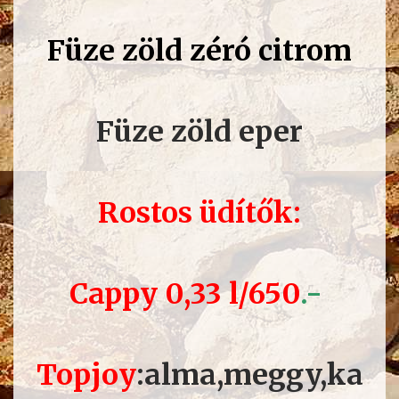
Füze zöld zéró citrom
Füze zöld eper
Rostos üdítők:
Cappy 0,33 l/650
.-
Topjoy
:alma,meggy,ka