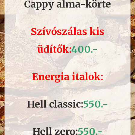
Cappy alma-körte
Szívószálas kis
üdítők
:
400.-
Energia italok:
Hell classic:
550.-
Hell zero:
550.-