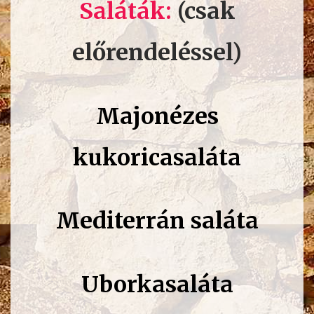
Saláták:
(csak
előrendeléssel)
Majonézes
kukoricasaláta
Mediterrán saláta
Uborkasaláta