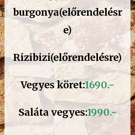
burgonya(előrendelésr
e)
Rizibizi(előrendelésre)
Vegyes köret:
169
0.-
Saláta vegyes:
1990.-