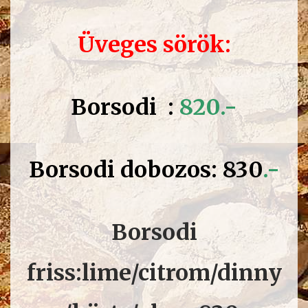
Üveges sörök:
Borsodi :
8
20.-
Borsodi dobozos: 830
.-
Borsodi
friss:lime/citrom/dinny