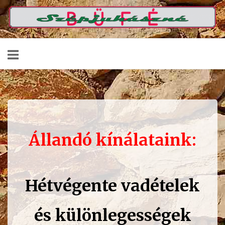
Skip
Home
to
content
Állandó kínálataink:
Hétvégente vadételek
és
különlegességek