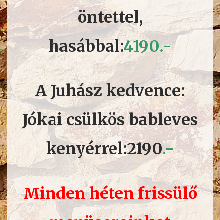
öntettel,
hasábbal:
41
90.-
A Juhász kedvence:
Jókai csülkös bableves
kenyérrel:2190
.-
Minden héten frissülő