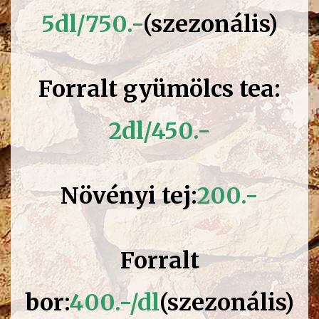
5dl/750.-
(szezonális)
Forralt gyümölcs tea:
2dl/450.-
Növényi tej:
200.-
Forralt
bor:
400.-/dl
(szezonális)