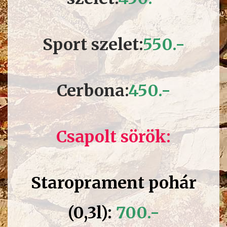
Sport szelet:
55
0.-
Cerbona:
45
0.-
Csapolt sörök:
Staroprament pohár
(0,3l):
700.-