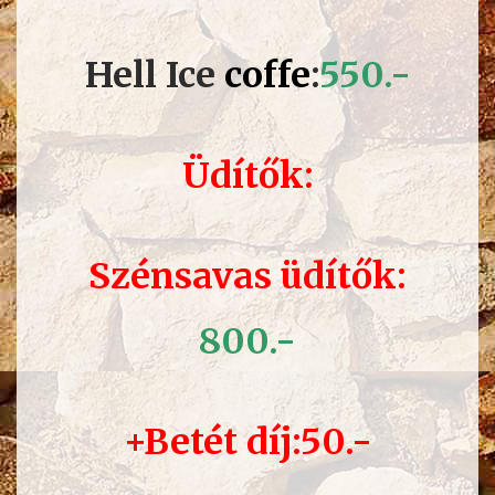
Hell Ice
coffe
:
550.-
Üdítők:
Szénsavas üdítők:
80
0.-
+Betét díj:50.-