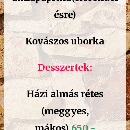
ésre)
Kovászos uborka
Desszertek:
Házi almás rétes
(meggyes,
mákos)
650.-