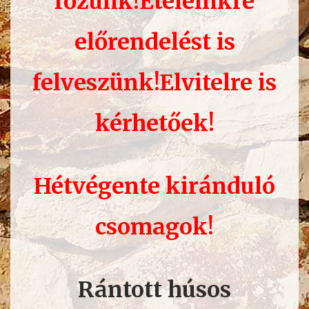
főzünk!Ételeinkre
előrendelést is
felveszünk!Elvitelre is
kérhetőek!
Hétvégente kiránduló
csomagok!
Rántott húsos