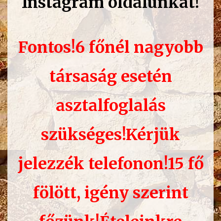
Instagram
oldalunkat!
Fontos!6 főnél nagyobb
társaság esetén
asztalfoglalás
szükséges!Kérjük
jelezzék telefonon!15 fő
fölött, igény szerint