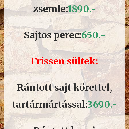
zsemle:
18
90.-
Sajtos perec:
650
.-
Frissen sültek:
Rántott sajt körettel,
tartármártással:
36
90.-