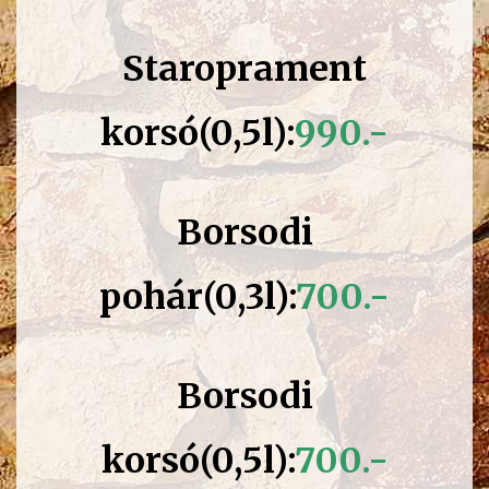
Staroprament
korsó(0,5l):
990.-
Borsodi
pohár(0,3l):
700.-
Borsodi
korsó(0,5l):
700.-