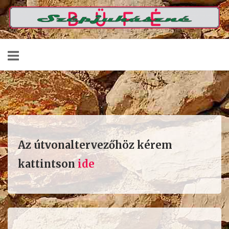
Skip
Home
to
content
Az útvonaltervezőhöz kérem
kattintson
ide