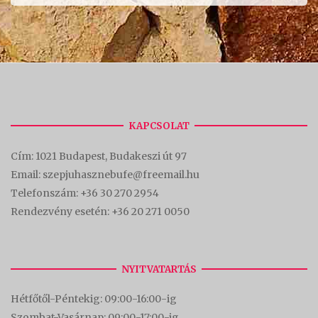
KAPCSOLAT
Cím:
1021 Budapest, Budakeszi út 97
Email: szepjuhasznebufe@freemail.hu
Telefonszám:
+36 30 270 2954
Rendezvény esetén:
+36 20 271 0050
NYITVATARTÁS
Hétfőtől-Péntekig: 09:00-16:00-
ig
Szombat-Vasárnap: 09:00-17:00-i
g