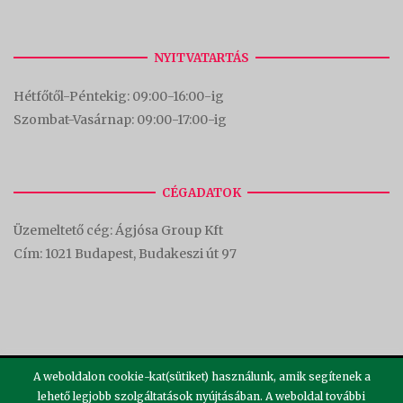
NYITVATARTÁS
Hétfőtől-Péntekig: 09:00-16:00-
ig
Szombat-Vasárnap: 09:00-17:00-i
g
CÉGADATOK
Üzemeltető cég: Ágjósa Group Kft
Cím:
1021 Budapest, Budakeszi út 97
A weboldalon cookie-kat(sütiket) használunk, amik segítenek a
lehető legjobb szolgáltatások nyújtásában. A weboldal további