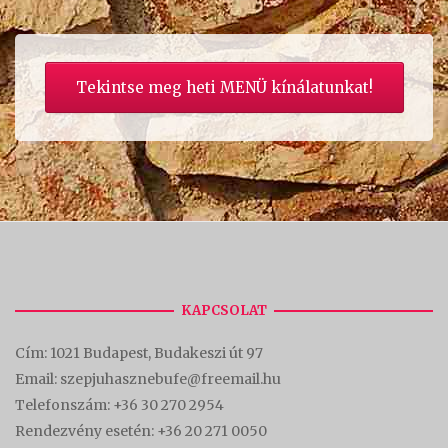
Tekintse meg heti MENÜ kínálatunkat!
KAPCSOLAT
Cím:
1021 Budapest, Budakeszi út 97
Email: szepjuhasznebufe@freemail.hu
Telefonszám:
+36 30 270 2954
Rendezvény esetén:
+36 20 271 0050