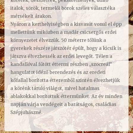
köretek, desszertek, péksütemények, üdítő
italok, sörök, termelői borok széles választéka
mérsékelt árakon.
Nyáron a kerthelyiségben a kisvasút vonul el épp
mellettünk miközben a madár csicsergős erdei
környezetet élvezzük. 50 méterre tőlünk a
gyerekek részére játszótér épült, hogy a kicsik is
játszva élvezhessék az erdei levegőt. Télen a
kandallóval fűtött éttermi részben „szocreál”
hangulatot idéző berendezés és az eredeti
kőfallal borította étteremből szintén élvezhetjük
a körénk táruló világot, mivel hatalmas
ablakokkal borítottuk éttermünket. Az év minden
napján várja vendégeit a barátságos, családias
Szépjuhászné.