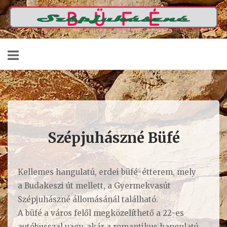
Skip
Home
to
content
Szépjuhászné Büfé
Kellemes hangulatú, erdei büfé-étterem, mely
a Budakeszi út mellett, a Gyermekvasút
Szépjuhászné állomásánál található.
A büfé a város felől megközelíthető a 22-es
autóbusszal vagy, akár a romantikus hangulatú