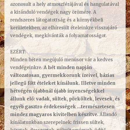
azonosult a hely atmoszférájával és hangulatával
a kiránduló vendégek nagy örömére. A
rendszeres látogatottság és a környékbeli
kerületekben, az elhíresült ételeinkre visszajáró
vendégek, megkívánták a folyamatosságot.
EZÉRT:
Minden héten megújuló menüsor vár a kedves
vendégeinkre.
A hét minden napján
változatosan, gyermekkorunk ízeivel, házias
jellegű főtt ételeket kínálunk.
Illetve minden
hétvégén újabbnál újabb ínyencségekkel
állunk elő: vadak, sültek, pörköltek, levesek, és
egyéb gasztro érdekességek …természetesen
mindez magyaros kivitelben készítve.
Állandó
kínálatunkban szerepelnek: frissen sültek,