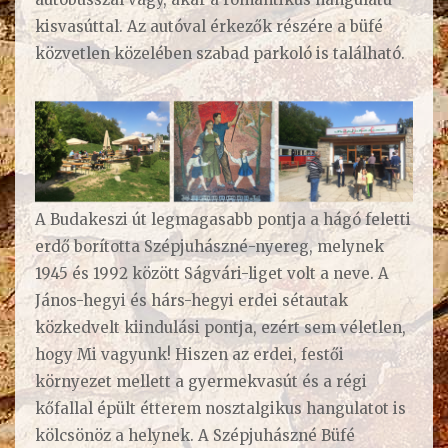
kisvasúttal. Az autóval érkezők részére a büfé
közvetlen közelében szabad parkoló is található.
A Budakeszi út legmagasabb pontja a hágó feletti
erdő borította Szépjuhászné-nyereg, melynek
1945 és 1992 között Ságvári-liget volt a neve. A
János-hegyi és hárs-hegyi erdei sétautak
közkedvelt kiindulási pontja, ezért sem véletlen,
hogy Mi vagyunk! Hiszen az erdei, festői
környezet mellett a gyermekvasút és a régi
kőfallal épült étterem nosztalgikus hangulatot is
kölcsönöz a helynek. A Szépjuhászné Büfé