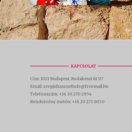
KAPCSOLAT
Cím:
1021 Budapest, Budakeszi út 97
Email: szepjuhasznebufe@freemail.hu
Telefonszám:
+36 30 270 2954
Rendezvény esetén:
+36 20 271 0050