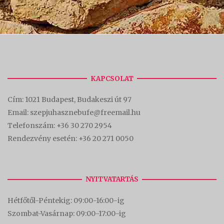
KAPCSOLAT
Cím:
1021 Budapest, Budakeszi út 97
Email: szepjuhasznebufe@freemail.hu
Telefonszám:
+36 30 270 2954
Rendezvény esetén:
+36 20 271 0050
NYITVATARTÁS
Hétfőtől-Péntekig: 09:00-16:00-
ig
Szombat-Vasárnap: 09:00-17:00-i
g