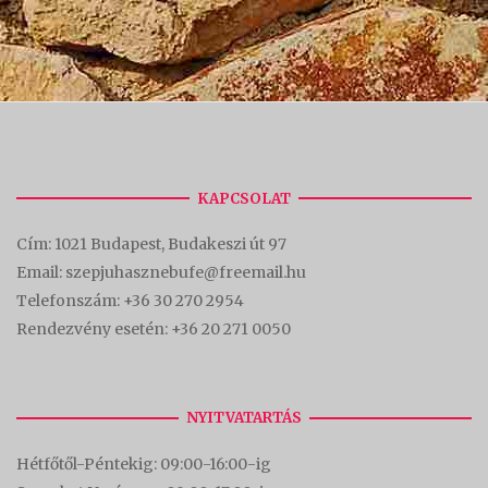
KAPCSOLAT
Cím:
1021 Budapest, Budakeszi út 97
Email: szepjuhasznebufe@freemail.hu
Telefonszám:
+36 30 270 2954
Rendezvény esetén:
+36 20 271 0050
NYITVATARTÁS
Hétfőtől-Péntekig: 09:00-16:00-
ig