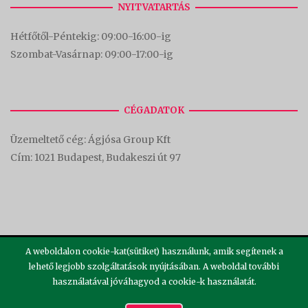
NYITVATARTÁS
Hétfőtől-Péntekig: 09:00-16:00-
ig
Szombat-Vasárnap: 09:00-17:00-i
g
CÉGADATOK
Üzemeltető cég: Ágjósa Group Kft
Cím:
1021 Budapest, Budakeszi út 97
A weboldalon cookie-kat(sütiket) használunk, amik segítenek a
lehető legjobb szolgáltatások nyújtásában. A weboldal további
használatával jóváhagyod a cookie-k használatát.
2026 ©
Theme by
SiteOrigin