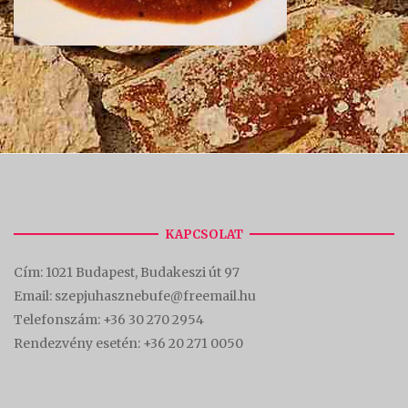
KAPCSOLAT
Cím:
1021 Budapest, Budakeszi út 97
Email: szepjuhasznebufe@freemail.hu
Telefonszám:
+36 30 270 2954
Rendezvény esetén:
+36 20 271 0050