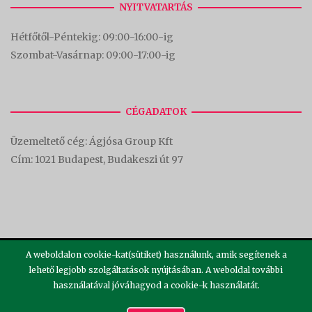
NYITVATARTÁS
Hétfőtől-Péntekig: 09:00-16:00-
ig
Szombat-Vasárnap: 09:00-17:00-i
g
CÉGADATOK
Üzemeltető cég: Ágjósa Group Kft
Cím:
1021 Budapest, Budakeszi út 97
A weboldalon cookie-kat(sütiket) használunk, amik segítenek a
lehető legjobb szolgáltatások nyújtásában. A weboldal további
használatával jóváhagyod a cookie-k használatát.
2026 ©
Theme by
SiteOrigin