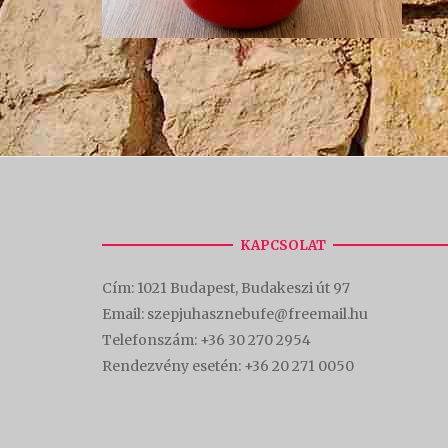
KAPCSOLAT
Cím:
1021 Budapest, Budakeszi út 97
Email: szepjuhasznebufe@freemail.hu
Telefonszám:
+36 30 270 2954
Rendezvény esetén:
+36 20 271 0050