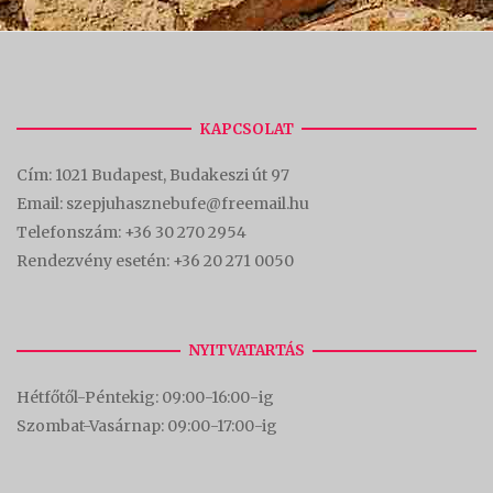
KAPCSOLAT
Cím:
1021 Budapest, Budakeszi út 97
Email: szepjuhasznebufe@freemail.hu
Telefonszám:
+36 30 270 2954
Rendezvény esetén:
+36 20 271 0050
NYITVATARTÁS
Hétfőtől-Péntekig: 09:00-16:00-
ig
Szombat-Vasárnap: 09:00-17:00-i
g