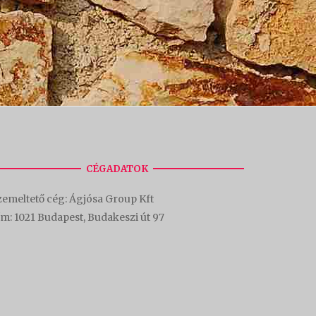
CÉGADATOK
emeltető cég: Ágjósa Group Kft
ím:
1021 Budapest, Budakeszi út 97