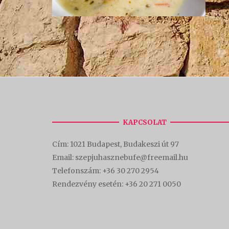
KAPCSOLAT
Cím:
1021 Budapest, Budakeszi út 97
Email: szepjuhasznebufe@freemail.hu
Telefonszám:
+36 30 270 2954
Rendezvény esetén:
+36 20 271 0050