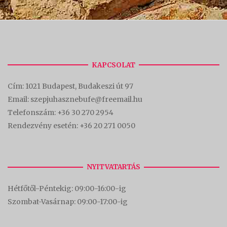
KAPCSOLAT
Cím:
1021 Budapest, Budakeszi út 97
Email: szepjuhasznebufe@freemail.hu
Telefonszám:
+36 30 270 2954
Rendezvény esetén:
+36 20 271 0050
NYITVATARTÁS
Hétfőtől-Péntekig: 09:00-16:00-
ig
Szombat-Vasárnap: 09:00-17:00-i
g