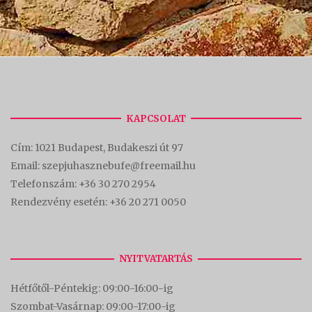
KAPCSOLAT
Cím:
1021 Budapest, Budakeszi út 97
Email: szepjuhasznebufe@freemail.hu
Telefonszám:
+36 30 270 2954
Rendezvény esetén:
+36 20 271 0050
NYITVATARTÁS
Hétfőtől-Péntekig: 09:00-16:00-
ig
Szombat-Vasárnap: 09:00-17:00-i
g