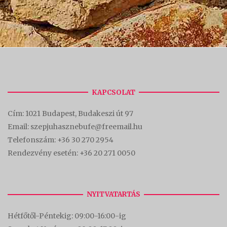
KAPCSOLAT
Cím:
1021 Budapest, Budakeszi út 97
Email: szepjuhasznebufe@freemail.hu
Telefonszám:
+36 30 270 2954
Rendezvény esetén:
+36 20 271 0050
NYITVATARTÁS
Hétfőtől-Péntekig: 09:00-16:00-
ig