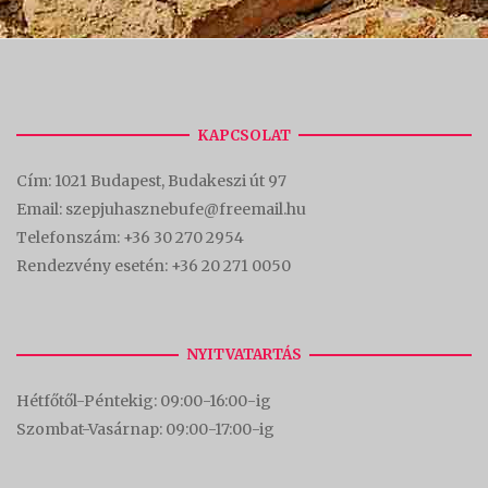
KAPCSOLAT
Cím:
1021 Budapest, Budakeszi út 97
Email: szepjuhasznebufe@freemail.hu
Telefonszám:
+36 30 270 2954
Rendezvény esetén:
+36 20 271 0050
NYITVATARTÁS
Hétfőtől-Péntekig: 09:00-16:00-
ig
Szombat-Vasárnap: 09:00-17:00-i
g