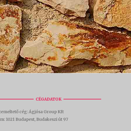
CÉGADATOK
emeltető cég: Ágjósa Group Kft
ím:
1021 Budapest, Budakeszi út 97