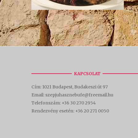
KAPCSOLAT
Cím:
1021 Budapest, Budakeszi út 97
Email: szepjuhasznebufe@freemail.hu
Telefonszám:
+36 30 270 2954
Rendezvény esetén:
+36 20 271 0050