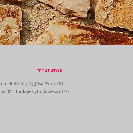
CÉGADATOK
emeltető cég: Ágjósa Group Kft
ím:
1021 Budapest, Budakeszi út 97