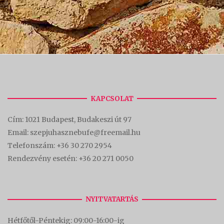
KAPCSOLAT
Cím:
1021 Budapest, Budakeszi út 97
Email: szepjuhasznebufe@freemail.hu
Telefonszám:
+36 30 270 2954
Rendezvény esetén:
+36 20 271 0050
NYITVATARTÁS
Hétfőtől-Péntekig: 09:00-16:00-
ig