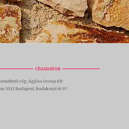
CÉGADATOK
emeltető cég: Ágjósa Group Kft
ím:
1021 Budapest, Budakeszi út 97