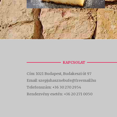
KAPCSOLAT
Cím:
1021 Budapest, Budakeszi út 97
Email: szepjuhasznebufe@freemail.hu
Telefonszám:
+36 30 270 2954
Rendezvény esetén:
+36 20 271 0050