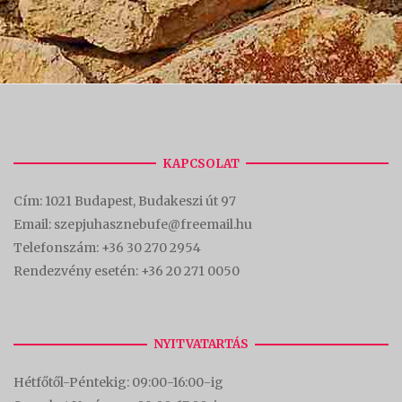
KAPCSOLAT
Cím:
1021 Budapest, Budakeszi út 97
Email: szepjuhasznebufe@freemail.hu
Telefonszám:
+36 30 270 2954
Rendezvény esetén:
+36 20 271 0050
NYITVATARTÁS
Hétfőtől-Péntekig: 09:00-16:00-
ig