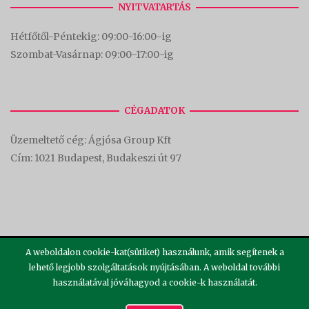
NYITVATARTÁS
Hétfőtől-Péntekig: 09:00-16:00-
ig
Szombat-Vasárnap: 09:00-17:00-i
g
CÉGADATOK
Üzemeltető cég: Ágjósa Group Kft
Cím:
1021 Budapest, Budakeszi út 97
A weboldalon cookie-kat(sütiket) használunk, amik segítenek a
lehető legjobb szolgáltatások nyújtásában. A weboldal további
használatával jóváhagyod a cookie-k használatát.
2026 ©
Theme by
SiteOrigin