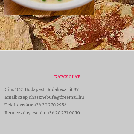
KAPCSOLAT
Cím:
1021 Budapest, Budakeszi út 97
Email: szepjuhasznebufe@freemail.hu
Telefonszám:
+36 30 270 2954
Rendezvény esetén:
+36 20 271 0050