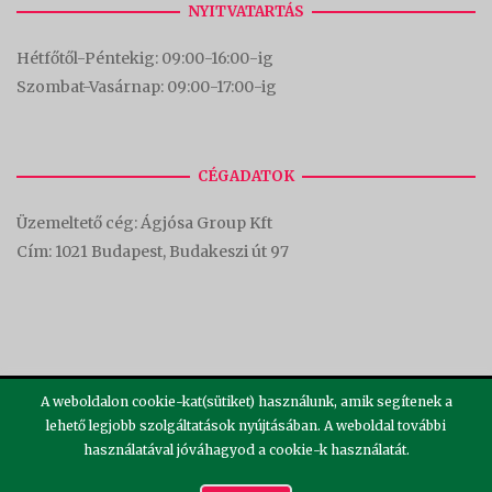
NYITVATARTÁS
Hétfőtől-Péntekig: 09:00-16:00-
ig
Szombat-Vasárnap: 09:00-17:00-i
g
CÉGADATOK
Üzemeltető cég: Ágjósa Group Kft
Cím:
1021 Budapest, Budakeszi út 97
A weboldalon cookie-kat(sütiket) használunk, amik segítenek a
lehető legjobb szolgáltatások nyújtásában. A weboldal további
használatával jóváhagyod a cookie-k használatát.
2026 ©
Theme by
SiteOrigin