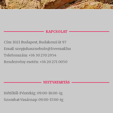
KAPCSOLAT
Cím:
1021 Budapest, Budakeszi út 97
Email: szepjuhasznebufe@freemail.hu
Telefonszám:
+36 30 270 2954
Rendezvény esetén:
+36 20 271 0050
NYITVATARTÁS
Hétfőtől-Péntekig: 09:00-16:00-
ig
Szombat-Vasárnap: 09:00-17:00-i
g