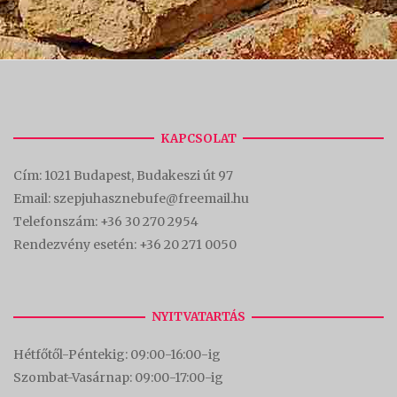
KAPCSOLAT
Cím:
1021 Budapest, Budakeszi út 97
Email: szepjuhasznebufe@freemail.hu
Telefonszám:
+36 30 270 2954
Rendezvény esetén:
+36 20 271 0050
NYITVATARTÁS
Hétfőtől-Péntekig: 09:00-16:00-
ig
Szombat-Vasárnap: 09:00-17:00-i
g