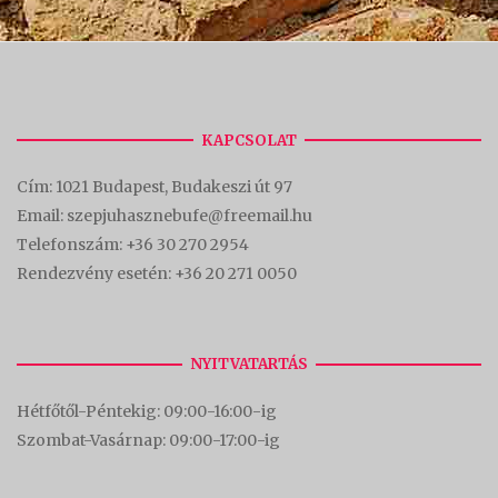
KAPCSOLAT
Cím:
1021 Budapest, Budakeszi út 97
Email: szepjuhasznebufe@freemail.hu
Telefonszám:
+36 30 270 2954
Rendezvény esetén:
+36 20 271 0050
NYITVATARTÁS
Hétfőtől-Péntekig: 09:00-16:00-
ig
Szombat-Vasárnap: 09:00-17:00-i
g