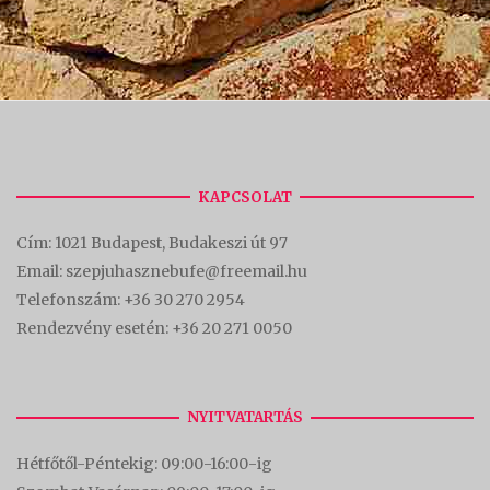
KAPCSOLAT
Cím:
1021 Budapest, Budakeszi út 97
Email: szepjuhasznebufe@freemail.hu
Telefonszám:
+36 30 270 2954
Rendezvény esetén:
+36 20 271 0050
NYITVATARTÁS
Hétfőtől-Péntekig: 09:00-16:00-
ig