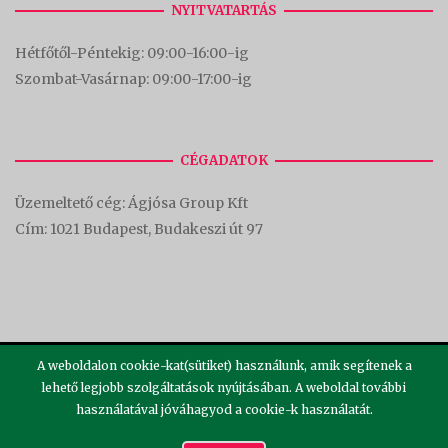
NYITVATARTÁS
Hétfőtől-Péntekig: 09:00-16:00-
ig
Szombat-Vasárnap: 09:00-17:00-i
g
CÉGADATOK
Üzemeltető cég: Ágjósa Group Kft
Cím:
1021 Budapest, Budakeszi út 97
A weboldalon cookie-kat(sütiket) használunk, amik segítenek a
lehető legjobb szolgáltatások nyújtásában. A weboldal további
használatával jóváhagyod a cookie-k használatát.
2026 ©
Theme by
SiteOrigin