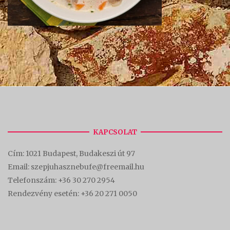
KAPCSOLAT
Cím:
1021 Budapest, Budakeszi út 97
Email: szepjuhasznebufe@freemail.hu
Telefonszám:
+36 30 270 2954
Rendezvény esetén:
+36 20 271 0050