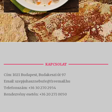
KAPCSOLAT
Cím:
1021 Budapest, Budakeszi út 97
Email: szepjuhasznebufe@freemail.hu
Telefonszám:
+36 30 270 2954
Rendezvény esetén:
+36 20 271 0050