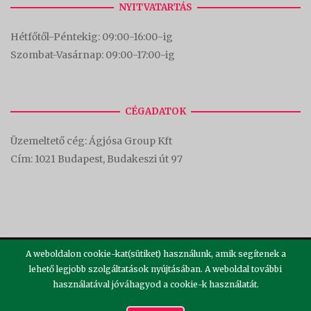
NYITVATARTÁS
Hétfőtől-Péntekig: 09:00-16:00-
ig
Szombat-Vasárnap: 09:00-17:00-i
g
CÉGADATOK
Üzemeltető cég: Ágjósa Group Kft
Cím:
1021 Budapest, Budakeszi út 97
A weboldalon cookie-kat(sütiket) használunk, amik segítenek a
lehető legjobb szolgáltatások nyújtásában. A weboldal további
használatával jóváhagyod a cookie-k használatát.
2026 ©
Theme by
SiteOrigin