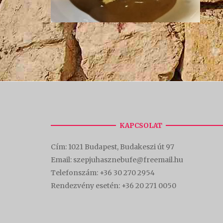
KAPCSOLAT
Cím:
1021 Budapest, Budakeszi út 97
Email: szepjuhasznebufe@freemail.hu
Telefonszám:
+36 30 270 2954
Rendezvény esetén:
+36 20 271 0050