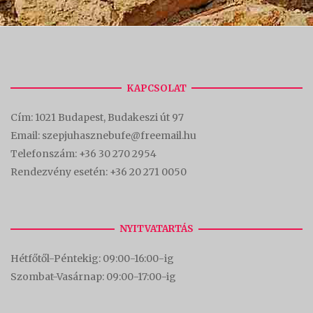
KAPCSOLAT
Cím:
1021 Budapest, Budakeszi út 97
Email: szepjuhasznebufe@freemail.hu
Telefonszám:
+36 30 270 2954
Rendezvény esetén:
+36 20 271 0050
NYITVATARTÁS
Hétfőtől-Péntekig: 09:00-16:00-
ig
Szombat-Vasárnap: 09:00-17:00-i
g