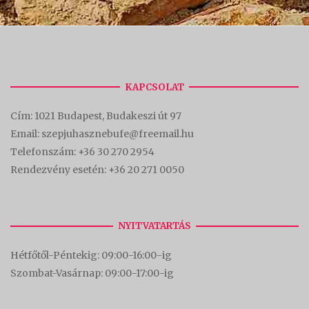
KAPCSOLAT
Cím:
1021 Budapest, Budakeszi út 97
Email: szepjuhasznebufe@freemail.hu
Telefonszám:
+36 30 270 2954
Rendezvény esetén:
+36 20 271 0050
NYITVATARTÁS
Hétfőtől-Péntekig: 09:00-16:00-
ig
Szombat-Vasárnap: 09:00-17:00-i
g