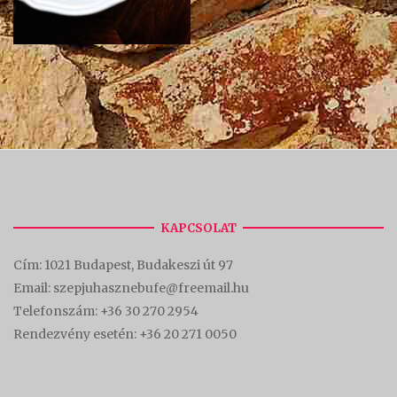
KAPCSOLAT
Cím:
1021 Budapest, Budakeszi út 97
Email: szepjuhasznebufe@freemail.hu
Telefonszám:
+36 30 270 2954
Rendezvény esetén:
+36 20 271 0050