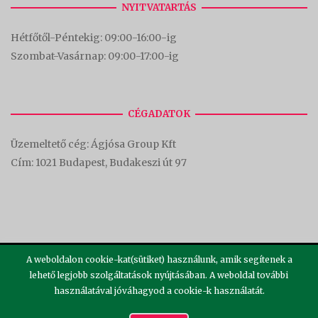
NYITVATARTÁS
Hétfőtől-Péntekig: 09:00-16:00-
ig
Szombat-Vasárnap: 09:00-17:00-i
g
CÉGADATOK
Üzemeltető cég: Ágjósa Group Kft
Cím:
1021 Budapest, Budakeszi út 97
A weboldalon cookie-kat(sütiket) használunk, amik segítenek a
lehető legjobb szolgáltatások nyújtásában. A weboldal további
használatával jóváhagyod a cookie-k használatát.
2026 ©
Theme by
SiteOrigin