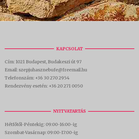
KAPCSOLAT
Cím:
1021 Budapest, Budakeszi út 97
Email: szepjuhasznebufe@freemail.hu
Telefonszám:
+36 30 270 2954
Rendezvény esetén:
+36 20 271 0050
NYITVATARTÁS
Hétfőtől-Péntekig: 09:00-16:00-
ig
Szombat-Vasárnap: 09:00-17:00-i
g