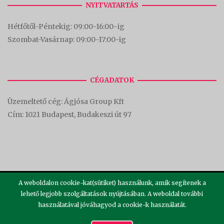
NYITVATARTÁS
Hétfőtől-Péntekig: 09:00-16:00-
ig
Szombat-Vasárnap: 09:00-17:00-i
g
CÉGADATOK
Üzemeltető cég: Ágjósa Group Kft
Cím:
1021 Budapest, Budakeszi út 97
A weboldalon cookie-kat(sütiket) használunk, amik segítenek a
lehető legjobb szolgáltatások nyújtásában. A weboldal további
használatával jóváhagyod a cookie-k használatát.
2026 ©
Theme by
SiteOrigin