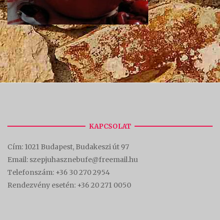
KAPCSOLAT
Cím:
1021 Budapest, Budakeszi út 97
Email: szepjuhasznebufe@freemail.hu
Telefonszám:
+36 30 270 2954
Rendezvény esetén:
+36 20 271 0050