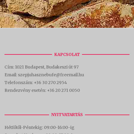
KAPCSOLAT
Cím:
1021 Budapest, Budakeszi út 97
Email: szepjuhasznebufe@freemail.hu
Telefonszám:
+36 30 270 2954
Rendezvény esetén:
+36 20 271 0050
NYITVATARTÁS
Hétfőtől-Péntekig: 09:00-16:00-
ig