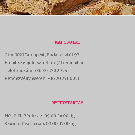
KAPCSOLAT
Cím:
1021 Budapest, Budakeszi út 97
Email: szepjuhasznebufe@freemail.hu
Telefonszám:
+36 30 270 2954
Rendezvény esetén:
+36 20 271 0050
NYITVATARTÁS
Hétfőtől-Péntekig: 09:00-16:00-
ig
Szombat-Vasárnap: 09:00-17:00-i
g