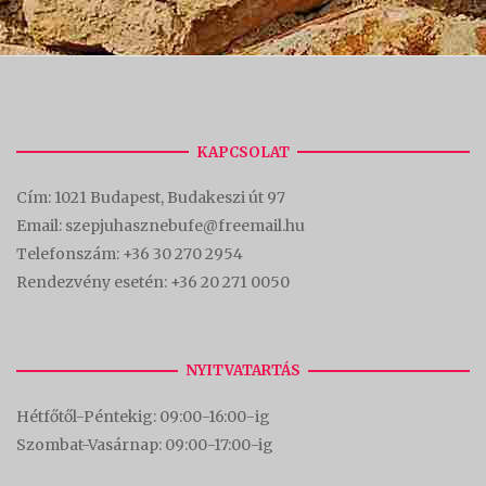
KAPCSOLAT
Cím:
1021 Budapest, Budakeszi út 97
Email: szepjuhasznebufe@freemail.hu
Telefonszám:
+36 30 270 2954
Rendezvény esetén:
+36 20 271 0050
NYITVATARTÁS
Hétfőtől-Péntekig: 09:00-16:00-
ig
Szombat-Vasárnap: 09:00-17:00-i
g