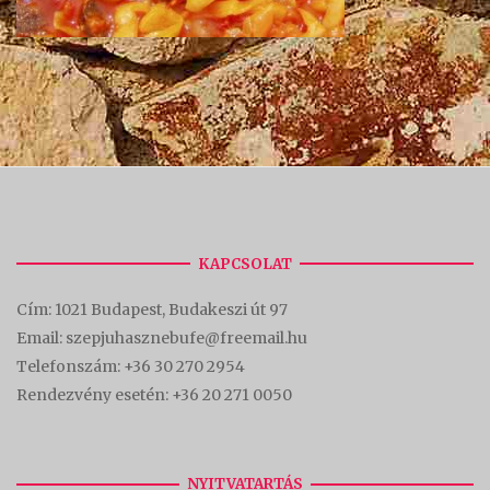
KAPCSOLAT
Cím:
1021 Budapest, Budakeszi út 97
Email: szepjuhasznebufe@freemail.hu
Telefonszám:
+36 30 270 2954
Rendezvény esetén:
+36 20 271 0050
NYITVATARTÁS