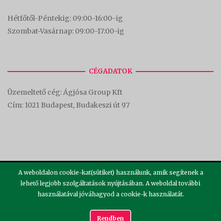
Hétfőtől-Péntekig: 09:00-16:00-
ig
Szombat-Vasárnap: 09:00-17:00-i
g
CÉGADATOK
Üzemeltető cég: Ágjósa Group Kft
Cím:
1021 Budapest, Budakeszi út 97
A weboldalon cookie-kat(sütiket) használunk, amik segítenek a
lehető legjobb szolgáltatások nyújtásában. A weboldal további
használatával jóváhagyod a cookie-k használatát.
2026 ©
Theme by
SiteOrigin
Rendben