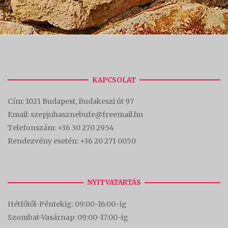
KAPCSOLAT
Cím:
1021 Budapest, Budakeszi út 97
Email: szepjuhasznebufe@freemail.hu
Telefonszám:
+36 30 270 2954
Rendezvény esetén:
+36 20 271 0050
NYITVATARTÁS
Hétfőtől-Péntekig: 09:00-16:00-
ig
Szombat-Vasárnap: 09:00-17:00-i
g