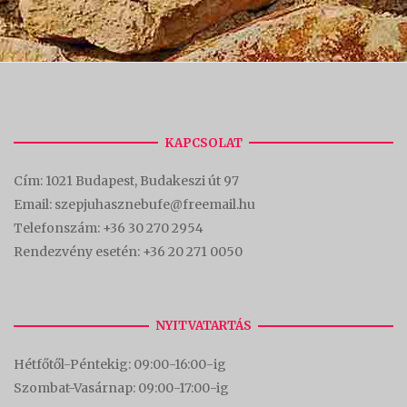
KAPCSOLAT
Cím:
1021 Budapest, Budakeszi út 97
Email: szepjuhasznebufe@freemail.hu
Telefonszám:
+36 30 270 2954
Rendezvény esetén:
+36 20 271 0050
NYITVATARTÁS
Hétfőtől-Péntekig: 09:00-16:00-
ig
Szombat-Vasárnap: 09:00-17:00-i
g