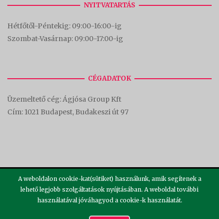
NYITVATARTÁS
Hétfőtől-Péntekig: 09:00-16:00-
ig
Szombat-Vasárnap: 09:00-17:00-i
g
CÉGADATOK
Üzemeltető cég: Ágjósa Group Kft
Cím:
1021 Budapest, Budakeszi út 97
A weboldalon cookie-kat(sütiket) használunk, amik segítenek a
lehető legjobb szolgáltatások nyújtásában. A weboldal további
használatával jóváhagyod a cookie-k használatát.
2026 ©
Theme by
SiteOrigin