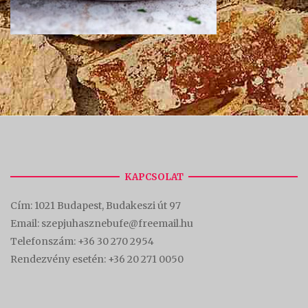
KAPCSOLAT
Cím:
1021 Budapest, Budakeszi út 97
Email: szepjuhasznebufe@freemail.hu
Telefonszám:
+36 30 270 2954
Rendezvény esetén:
+36 20 271 0050