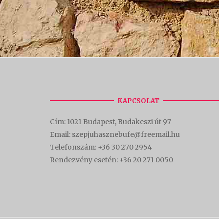
KAPCSOLAT
Cím:
1021 Budapest, Budakeszi út 97
Email: szepjuhasznebufe@freemail.hu
Telefonszám:
+36 30 270 2954
Rendezvény esetén:
+36 20 271 0050