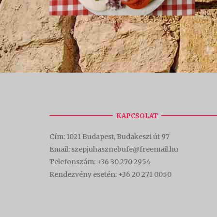
KAPCSOLAT
Cím:
1021 Budapest, Budakeszi út 97
Email: szepjuhasznebufe@freemail.hu
Telefonszám:
+36 30 270 2954
Rendezvény esetén:
+36 20 271 0050