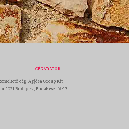
CÉGADATOK
emeltető cég: Ágjósa Group Kft
ím:
1021 Budapest, Budakeszi út 97