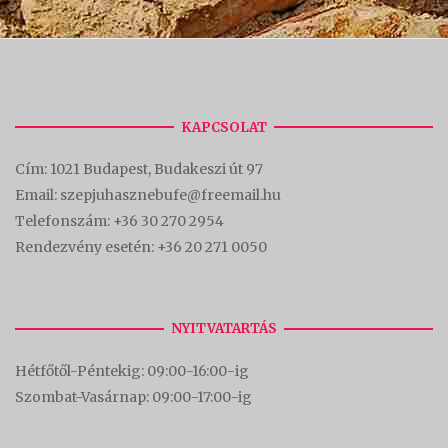
KAPCSOLAT
Cím:
1021 Budapest, Budakeszi út 97
Email: szepjuhasznebufe@freemail.hu
Telefonszám:
+36 30 270 2954
Rendezvény esetén:
+36 20 271 0050
NYITVATARTÁS
Hétfőtől-Péntekig: 09:00-16:00-
ig
Szombat-Vasárnap: 09:00-17:00-i
g