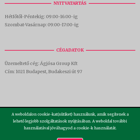
NYITVATARTÁS
Hétfőtől-Péntekig: 09:00-16:00-
ig
Szombat-Vasárnap: 09:00-17:00-i
g
CÉGADATOK
Üzemeltető cég: Ágjósa Group Kft
Cím:
1021 Budapest, Budakeszi út 97
A weboldalon cookie-kat(sütiket) használunk, amik segítenek a
lehető legjobb szolgáltatások nyújtásában. A weboldal további
használatával jóváhagyod a cookie-k használatát.
2026 ©
Theme by
SiteOrigin