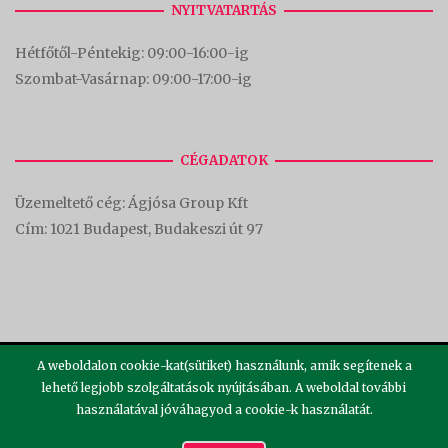
NYITVATARTÁS
Hétfőtől-Péntekig: 09:00-16:00-
ig
Szombat-Vasárnap: 09:00-17:00-i
g
CÉGADATOK
Üzemeltető cég: Ágjósa Group Kft
Cím:
1021 Budapest, Budakeszi út 97
A weboldalon cookie-kat(sütiket) használunk, amik segítenek a
lehető legjobb szolgáltatások nyújtásában. A weboldal további
használatával jóváhagyod a cookie-k használatát.
2026 ©
Theme by
SiteOrigin