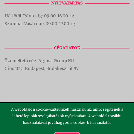
NYITVATARTÁS
Hétfőtől-Péntekig: 09:00-16:00-
ig
Szombat-Vasárnap: 09:00-17:00-i
g
CÉGADATOK
Üzemeltető cég: Ágjósa Group Kft
Cím:
1021 Budapest, Budakeszi út 97
A weboldalon cookie-kat(sütiket) használunk, amik segítenek a
lehető legjobb szolgáltatások nyújtásában. A weboldal további
használatával jóváhagyod a cookie-k használatát.
2026 ©
Theme by
SiteOrigin