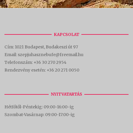
KAPCSOLAT
Cím:
1021 Budapest, Budakeszi út 97
Email: szepjuhasznebufe@freemail.hu
Telefonszám:
+36 30 270 2954
Rendezvény esetén:
+36 20 271 0050
NYITVATARTÁS
Hétfőtől-Péntekig: 09:00-16:00-
ig
Szombat-Vasárnap: 09:00-17:00-i
g